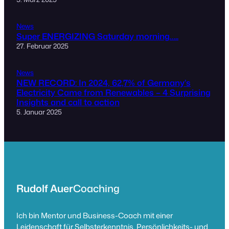
News
Super ENERGIZING Saturday morning…..
27. Februar 2025
News
NEW RECORD: In 2024, 62,7% of Germany’s
Electricity Came from Renewables – 4 Surprising
Insights and call to action
5. Januar 2025
Rudolf Auer
Coaching
Ich bin Mentor und Business-Coach mit einer
Leidenschaft für Selbsterkenntnis, Persönlichkeits- und