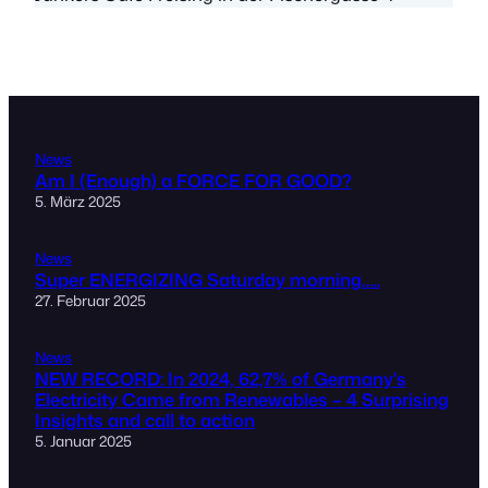
News
Am I (Enough) a FORCE FOR GOOD?
5. März 2025
News
Super ENERGIZING Saturday morning…..
27. Februar 2025
News
NEW RECORD: In 2024, 62,7% of Germany’s
Electricity Came from Renewables – 4 Surprising
Insights and call to action
5. Januar 2025