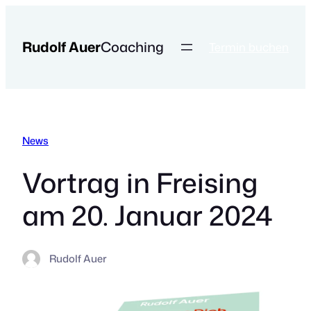
Zum
Inhalt
Rudolf Auer
Coaching
springen
Termin buchen
News
Vortrag in Freising
am 20. Januar 2024
Rudolf Auer